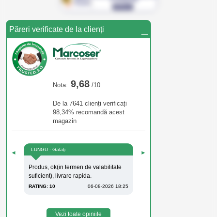
_
Păreri verificate de la clienți
9,68
Nota:
/10
De la 7641 clienți verificați
98,34% recomandă acest
magazin
LUNGU - Galaţi
◄
►
Produs, ok(in termen de valabilitate
suficient), livrare rapida.
RATING: 10
06-08-2026 18:25
Vezi toate opiniile