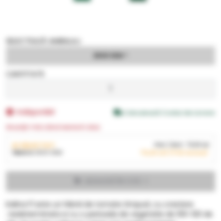
SELECTEAZĂ AMBALAJ
2500 SEM
CANTITATE
Indisponibil
Calculează Costul de Livrare
Anunță-mă când revine în stoc
AI SELECTAT:
Pret
/ BUC
73,33
LEI
1
BUC
X
2500 SEM
73,33
LEI
(TVA inclus)
ADAUGĂ ÎN COS
Kalina F1 este un hibrid de tomate timpurii, cu crestere
nedeterminata si cu o perioada de vegetatie de 100-120 de