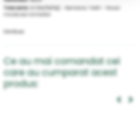
Tolerante:
M (Ma/Mi/Mj) - Nematozi, ToMV - Virusul
mozaicului tomatelor
Distribuie:
Ce au mai comandat cei
care au cumparat acest
produs: