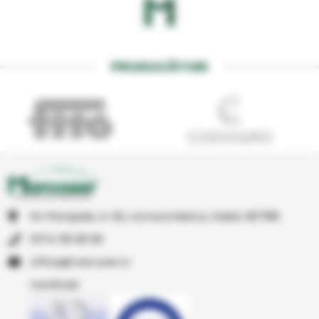
PRODUCĂTORI
Str Principala, nr 1A1, comuna Matca, Galati, 807185
0374 08 08 08
or.resocram@eciffo
Certificări