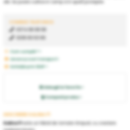
zile. Se poate cultiva in camp si in spatii protejate.
COMENZI TELEFONICE:
0374 08 08 08
0236 83 63 66
Cum cumpăr? >
Livrare și cost transport>
Achiziție prin SEAP >
Adaugă la favorite >
Compară produs >
DESCRIERE KALINA F1
Kalina F1
este un hibrid de tomate timpurii, cu crestere