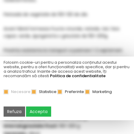
nedeterminata.
Perioada de vegetatie de 100-120 de zile.
Acest hibrid formeaza fructe rotunde, netede, tari, fara
capac verde, ajungand la o greutate de 150-200g.
Prezinta rezistenta la transport si pastrare 1-2 saptamani.
Folosim cookie-uri pentru a personaliza conținutul acestui
Tomatele Kalina F1
prezinta rezistenta la virusul mozaicul
website, pentru a oferi funcționalitați web specifice, dar și pentru
a analiza traficul. Inainte de accesa acest website, îți
tomatelor, nematozi si fuzarioza.
recomandăm să citesti
Politica de confidentialitate
Necesare
Statistice
Preferinte
Marketing
CARACTERISTICI:
Maturitate:
Timpurii
Refuza
Accepta
Mediu de crestere:
Sera/solar si camp
Interval greutate fruct:
160-200 g
Varietate:
Hibrid