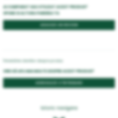
AI CUMPARAT SAU UTILIZAT ACEST PRODUS?
SPUNE SI ALTORA PAREREA TA
ADAUGĂ UN REVIEW
Întrebările clientilor despre produs
VREI SĂ AFLI MAI MULTE DESPRE ACEST PRODUS?
ADRESEAZĂ O ÎNTREBARE
Istoric navigare