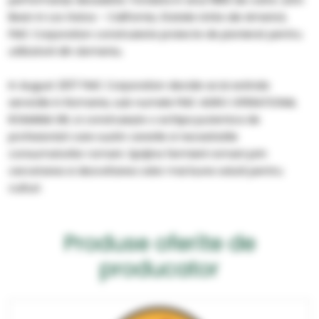
performanțe deosebite. Fondata in anul 1883 de catre John
Bean in Los Gatos - California, Statele Unite ale Americii,
FMC Corporation construieste proiecte de pionierat pentru
utilizatorii din domeniu.
In August 2017 FMC Corporation decide sa isi extinda
serviciile in Romania, sub numele FMC AGRO OPERATIONAL
ROMANIA SRL si construiește o echipa puternica de
profesionisti care sustin cererile si necesitatile
consumatorilor romani. Sprijina fermierii romani prin
cercetarea si dezvoltarea celor mai bune solutii pentru
culturi.
Produse oferite de
producator