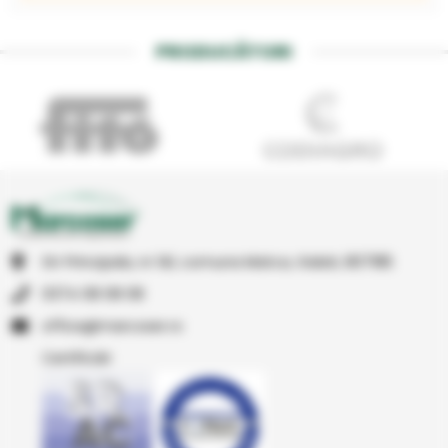
PRODUCĂTORI
Str Principala, nr 1A1, comuna Matca, Galati, 807185
0374 08 08 08
or.resocram@eciffo
Certificări