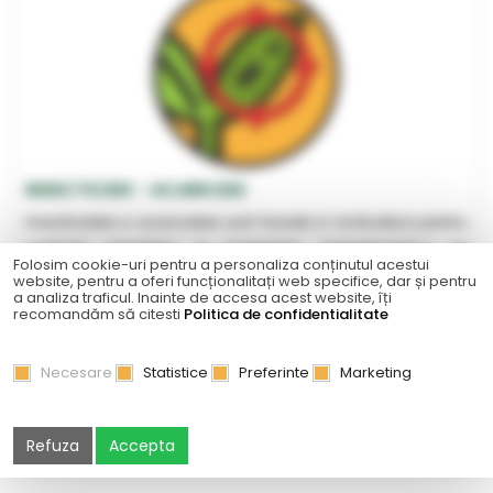
INSECTICIDE - ACARICIDE
Insecticidele si acaricidele sunt folosite in horticultura pentru
controlul insectelor si acarienilor impiedicandu-i sa
Folosim cookie-uri pentru a personaliza conținutul acestui
provoace daune culturilor. Printre efectele negative ale
website, pentru a oferi funcționalitați web specifice, dar și pentru
a analiza traficul. Inainte de accesa acest website, îți
prezentei daunatorilor in culturi se numara stoparea
recomandăm să citesti
Politica de confidentialitate
dezvoltarii...
Necesare
Statistice
Preferinte
Marketing
6 PRODUSE
VEZI PRODUSE
Refuza
Accepta