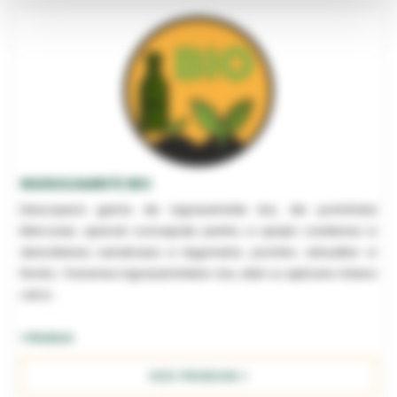
INGRASAMINTE BIO
Descopera gama de ingrasaminte bio, din portofoliul
Marcoser, special concepute pentru a sprijini cresterea si
dezvoltarea sanatoasa a legumelor, pomilor, arbustilor si
florilor. Folosirea ingrasamintelor bio, atat cu aplicare foliara
cat si...
1 PRODUS
VEZI PRODUSE