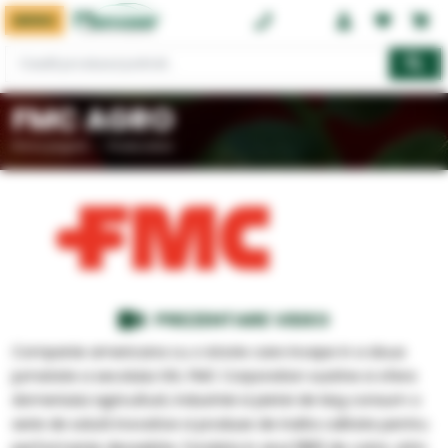
MENIU
0374 08 08 08
FMC AGRO
Prima pagină
Producatori
PREZENTARE VIDEO
Companie americana cu o istorie care incepe in a doua
jumatate a secolului XIX, FMC Corporation sustine si ofera
domeniului agriculturii, industriei si pietei de larg consum o
serie de solutii inovative si produse de inalta calitate pentru