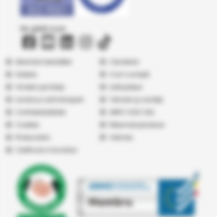
Ne găsiți și pe
Abonare newsletter
Cercetare
Galerie
Cum cumpăr
Vindem pe Seap
Listă prețuri
Livrare și cost transport
Termeni şi condiţii
Confidențialitate
ANPC
|
SOL
|
SAL
Cookies
Returnare produse
Producatori
Vremea
Certificari si Acorduri