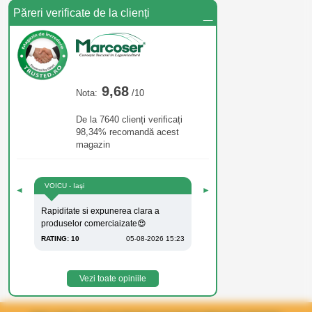
_
Păreri verificate de la clienți
9,68
Nota:
/10
De la 7640 clienți verificați
98,34% recomandă acest
magazin
VOICU - Iaşi
◄
►
Rapiditate si expunerea clara a
produselor comerciaizate😍
RATING: 10
05-08-2026 15:23
Vezi toate opiniile