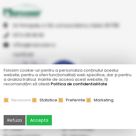
Str Principala, nr 1A1, comuna Matca, Galati, 807185
0374 08 08 08
or.resocram@eciffo
Certificări
Folosim cookie-uri pentru a personaliza conținutul acestui
website, pentru a oferi funcționalitați web specifice, dar și pentru
a analiza traficul. Inainte de accesa acest website, îți
recomandăm să citesti
Politica de confidentialitate
Ne găsiți și pe
Necesare
Statistice
Preferinte
Marketing
Refuza
Accepta
Abonare newsletter
Cercetare
Galerie
Cum cumpăr