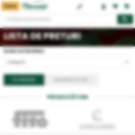
MENIU
0374 08 08 08
LISTA DE PRETURI
ALEGE CATEGORIILE
Categorii
FILTREAZĂ
GENEREAZĂ PDF
PRODUCĂTORI