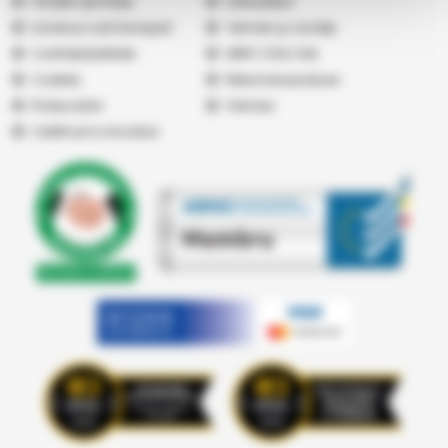
Vindem pe Seap
Listă prețuri
Livrare și cost transport
Termeni şi condiţii
Confidențialitate
ANPC
|
SOL
|
SAL
Cookies
Returnare produse
Producatori
Vremea
Certificari si Acorduri