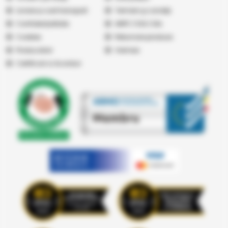
Livrare și cost transport
Termeni şi condiţii
Confidențialitate
ANPC
|
SOL
|
SAL
Cookies
Returnare produse
Producatori
Vremea
Certificari si Acorduri