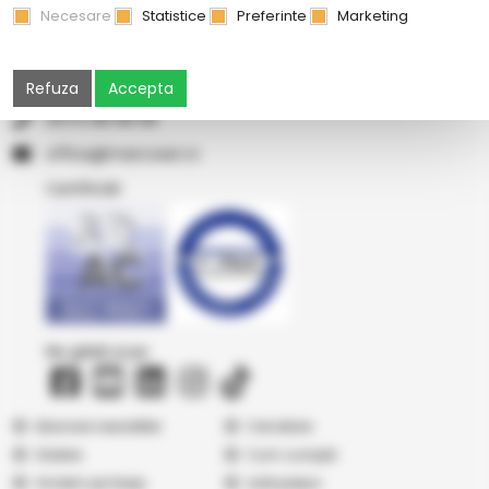
Necesare
Statistice
Preferinte
Marketing
Str Principala, nr 1A1, comuna Matca, Galati, 807185
Refuza
Accepta
0374 08 08 08
or.resocram@eciffo
Certificări
Ne găsiți și pe
Abonare newsletter
Cercetare
Galerie
Cum cumpăr
Vindem pe Seap
Listă prețuri