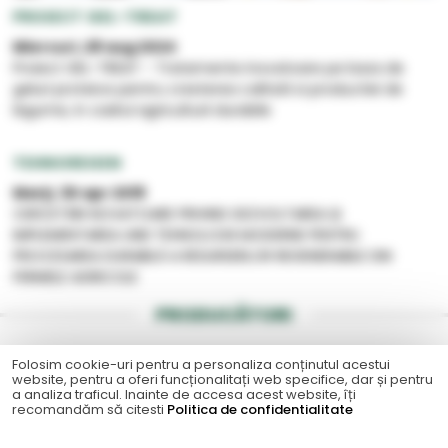
PROIECT GEL-TREAT
Miercuri
, 28 aug 2024
Proiect GEL-TREAT - Tratamente inovatoare pe baza de
geluri proteice pentru cresterea calitatii si productiei de
legume, in cadrul agriculturii durabile
TEHNOREGEN
Marţi
, 30 apr 2019
CERCETĂRI NOVATOARE PRIVIND DEZVOLTAREA ȘI
IMPLEMENTAREA UNEI TEHNOLOGII MODERNE PENTRU
PROCESAREA DURABILĂ A RESURSERLOR REGENERABILE DIN
FERMELE AGRICOLE
PRODUCĂTORI
Folosim cookie-uri pentru a personaliza conținutul acestui
website, pentru a oferi funcționalitați web specifice, dar și pentru
a analiza traficul. Inainte de accesa acest website, îți
recomandăm să citesti
Politica de confidentialitate