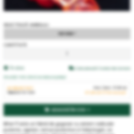
SELECTEAZĂ AMBALAJ
100 SEM
CANTITATE
În stoc
Calculează Costul de Livrare
Anunță-mă când se reduce prețul
AI SELECTAT:
Pret
/ BUC
37,00
LEI
1
BUC
X
100 SEM
37,00
LEI
(TVA inclus)
ADAUGĂ ÎN COS
Bihar F1 este un hibrid de gogosar cu sistem radicular
puternic, agresiv, ramuri puternice si foliaj bogat, ce