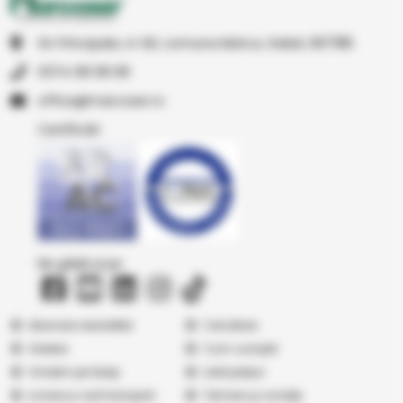
Str Principala, nr 1A1, comuna Matca, Galati, 807185
0374 08 08 08
or.resocram@eciffo
Certificări
Ne găsiți și pe
Abonare newsletter
Cercetare
Galerie
Cum cumpăr
Vindem pe Seap
Listă prețuri
Livrare și cost transport
Termeni şi condiţii