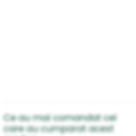
Ce au mai comandat cei
care au cumparat acest