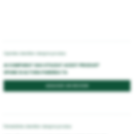
Opiniile clientilor despre produs
AI CUMPARAT SAU UTILIZAT ACEST PRODUS?
SPUNE SI ALTORA PAREREA TA
ADAUGĂ UN REVIEW
Întrebările clientilor despre produs