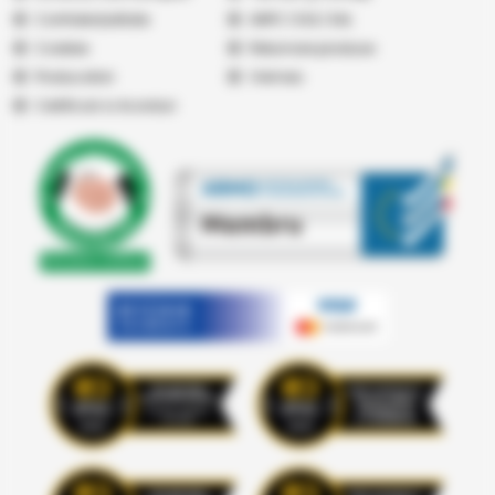
Confidențialitate
ANPC
|
SOL
|
SAL
Cookies
Returnare produse
Producatori
Vremea
Certificari si Acorduri