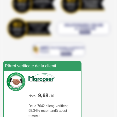
_
Păreri verificate de la clienți
9,68
Nota:
/10
De la 7642 clienți verificați
98,34% recomandă acest
magazin