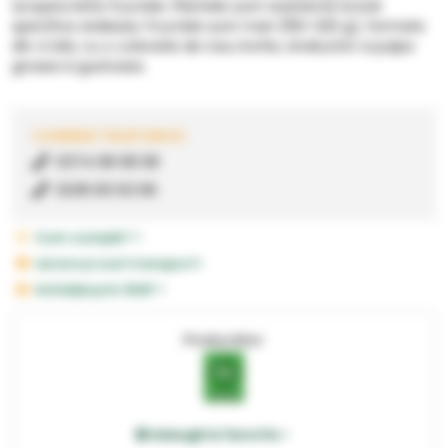
acopera bine fructele. Plantele sunt rezistente la boli
specifice ardeiului. Fructele sunt mari (150-220 g), formate
din 4 lobi, cu o coloratie de rosu inchis, stralucitor si pulpa
groasa si gustoasa.
COMENZI TELEFONICE:
0374 08 08 08
0236 83 63 66
Cum cumpăr? >
Livrare și cost transport>
Achiziție prin SEAP >
Producător:
Adaugă la favorite >