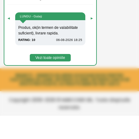
LUNGU - Galaţi
◄
►
Produs, ok(in termen de valabilitate
suficient), livrare rapida.
RATING: 10
06-08-2026 18:25
Vezi toate opiniile
BIHAR F1 - SEMINTE DE ARDEI GOGOSAR ROSU PENTRU
CULTIVAREA IN CAMP, INTENSIV SI SEMI-INTENSIV DAR SI IN
SPATII PROTEJATE, CU FRUCTE MARI DE 150-220 G
Copyright 2006-2026 © MARCOSER SRL. Toate drepturile
rezervate.