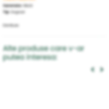
Varietate:
Hibrid
Tip:
Gogosar
Distribuie:
Alte produse care v-ar
putea interesa: