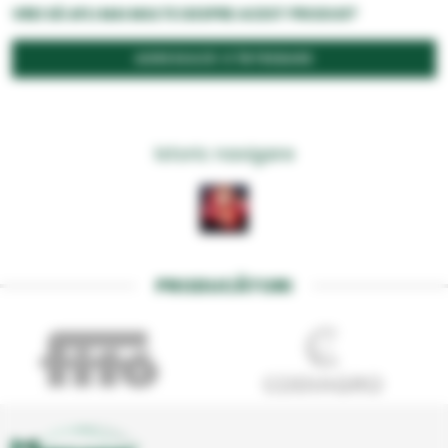
VREI SĂ AFLI MAI MULTE DESPRE ACEST PRODUS?
ADRESEAZĂ O ÎNTREBARE
Istoric navigare
PRODUCĂTORI