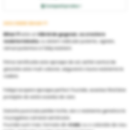
Compară produs >
DESCRIERE BIHAR F1
Bihar F1
este un
hibrid de gogosar, cu crestere
nedeterminata
, cu sistem radicular puternic, agresiv,
ramuri puternice si foliaj rezistent.
Prima ramificatie este aproape de sol, astfel centrul de
greutate este mult coborat, asigurand o buna rezistenta la
cadere.
Foliajul acopera aproape perfect fructele, acestea fiind bine
protejate de arsita soarelui de vara.
Datorita punctului pistilar inchis, are o rezistenta genetica la
mucegairea camerei semincere.
Fructele sunt mari, formate din
4 lobi
, cu o coloratie de rosu