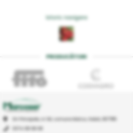
Istoric navigare
PRODUCĂTORI
Str Principala, nr 1A1, comuna Matca, Galati, 807185
0374 08 08 08