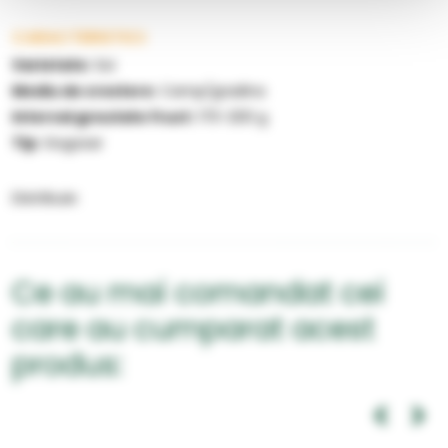
CARACTERISTICI:
Varietate:
Soi
Mediu de crestere:
Camp/gradina
Interval greutate fruct:
170-200 g
Tip:
Gogosar
Distribuie:
Ce au mai comandat cei
care au cumparat acest
produs: