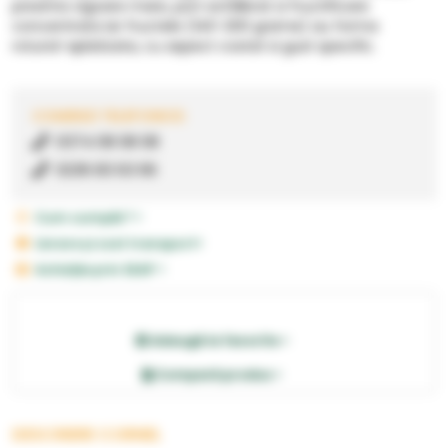
prezinta vigoare mare, port echilibrat si fructificare
concentrata iar fructele (140-200 grame) au forma
rotund-aplatizata, cu aspect costat si gust specific.
COMENZI TELEFONICE:
0374 08 08 08
0236 83 63 66
Cum cumpăr? >
Livrare și cost transport>
Achiziție prin SEAP >
Adaugă la favorite >
Compară produs >
DESCRIERE CORNEL