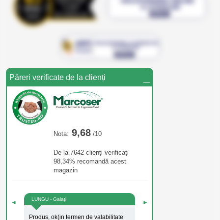
_
Păreri verificate de la clienți
9,68
Nota:
/10
De la 7642 clienți verificați
98,34% recomandă acest
magazin
LUNGU - Galaţi
◄
►
Produs, ok(in termen de valabilitate