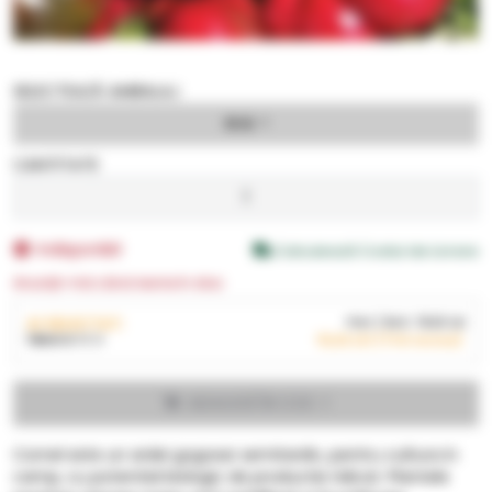
SELECTEAZĂ AMBALAJ
10 G
CANTITATE
Indisponibil
Calculează Costul de Livrare
Anunță-mă când revine în stoc
AI SELECTAT:
Pret
/ BUC
15,62
LEI
1
BUC
X
10 G
15,62
LEI
(TVA inclus)
ADAUGĂ ÎN COS
Cornel este un ardei gogosar semitardiv, pentru cultura in
camp, cu potential biologic de productie ridicat. Plantele