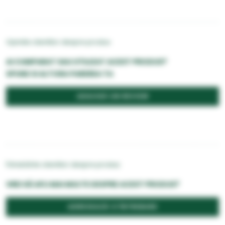
Opiniile clientilor despre produs
AI CUMPARAT SAU UTILIZAT ACEST PRODUS?
SPUNE SI ALTORA PAREREA TA
ADAUGĂ UN REVIEW
Întrebările clientilor despre produs
VREI SĂ AFLI MAI MULTE DESPRE ACEST PRODUS?
ADRESEAZĂ O ÎNTREBARE