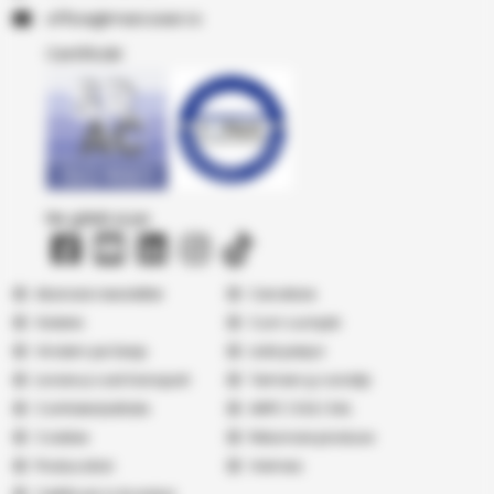
or.resocram@eciffo
Certificări
Ne găsiți și pe
Abonare newsletter
Cercetare
Galerie
Cum cumpăr
Vindem pe Seap
Listă prețuri
Livrare și cost transport
Termeni şi condiţii
Confidențialitate
ANPC
|
SOL
|
SAL
Cookies
Returnare produse
Producatori
Vremea