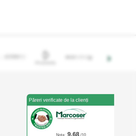
Păreri verificate de la clienți
9,68
Nota:
/10