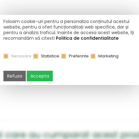
Folosim cookie-uri pentru a personaliza conținutul acestui
website, pentru a oferi funcționalitați web specifice, dar și
pentru a analiza traficul. Inainte de accesa acest website, îți
recomandăm să citesti
Politica de confidentialitate
ari cu diametru medie de
10-12mm
.
Necesare
Statistice
Preferinte
Marketing
re.
Refuza
Accepta
 care au cumparat acest pro