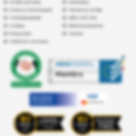
Vindem pe Seap
Listă prețuri
Livrare și cost transport
Termeni şi condiţii
Confidențialitate
ANPC
|
SOL
|
SAL
Cookies
Returnare produse
Producatori
Vremea
Certificari si Acorduri