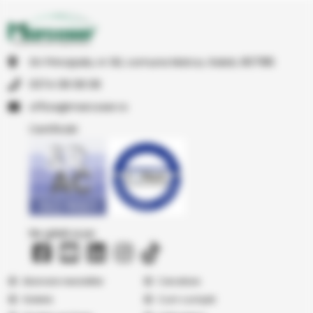
Str Principala, nr 1A1, comuna Matca, Galati, 807185
0374 08 08 08
or.resocram@eciffo
Certificări
Ne găsiți și pe
Abonare newsletter
Cercetare
Galerie
Cum cumpăr