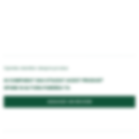
Opiniile clientilor despre produs
AI CUMPARAT SAU UTILIZAT ACEST PRODUS?
SPUNE SI ALTORA PAREREA TA
ADAUGĂ UN REVIEW