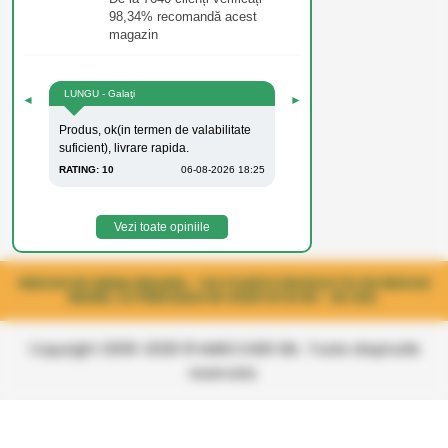
98,34% recomandă acest
magazin
LUNGU - Galaţi
◄
►
Produs, ok(in termen de valabilitate
suficient), livrare rapida.
RATING: 10
06-08-2026 18:25
Vezi toate opiniile
RIDICHI DE IARNA NEAGRA - SOI FOARTE PRODUCTIV DE RIDICHI
NEGRE, CU PERIOADA DE VEGETATIE 80 - 90 ZILE.
Copyright 2006-2026 © MARCOSER SRL. Toate drepturile
rezervate.