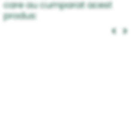
care au cumparat acest
produs: