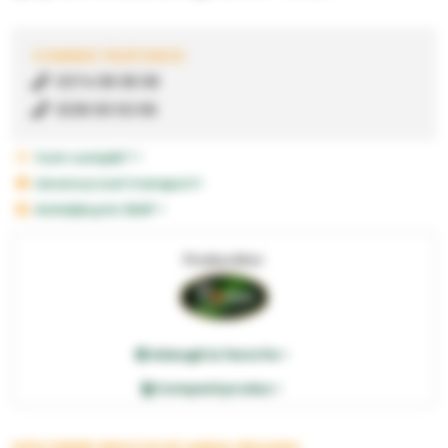
COMENZI TELEFONICE:
0374 08 08 08
0236 83 63 66
Cum cumpăr? >
Livrare și cost transport>
Achiziție prin SEAP >
Producător:
Adaugă la favorite >
Compară produs >