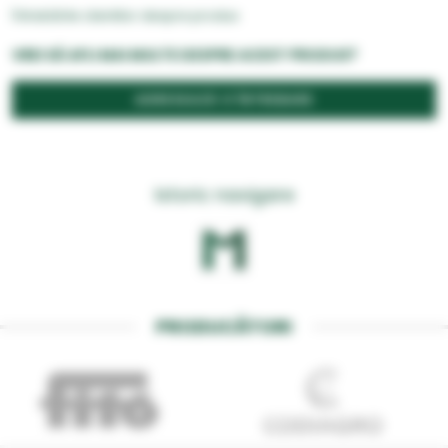
Întrebările clientilor despre produs
VREI SĂ AFLI MAI MULTE DESPRE ACEST PRODUS?
ADRESEAZĂ O ÎNTREBARE
Istoric navigare
PRODUCĂTORI