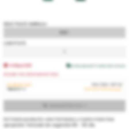
SELECTEAZĂ AMBALAJ
5 G
CANTITATE
Indisponibil
Calculează Costul de Livrare
Anunță-mă când revine în stoc
AI SELECTAT:
Pret
/ BUC
4,07
LEI
1
BUC
X
5 G
4,07
LEI
(TVA inclus)
ADAUGĂ ÎN COS
Soi foarte productiv care formeaza o rozeta mare insa
apropriate. Perioada de vegetatie 80 - 90 zile.