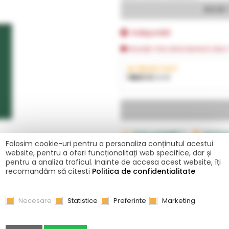
0.3 G
Indisponibil
Anunță-mă când revine în stoc
AI SELECTAT:
1
BUC
X
0.3 G
Cum cumpăr? >
Livrare 
Folosim cookie-uri pentru a personaliza conținutul acestui
website, pentru a oferi funcționalitați web specifice, dar și
0
COMENZI TELEFONICE:
pentru a analiza traficul. Inainte de accesa acest website, îți
recomandăm să citesti
Politica de confidentialitate
Producător:
Necesare
Statistice
Preferinte
Marketing