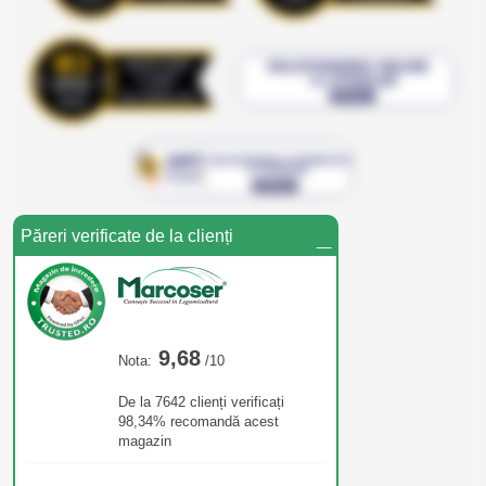
_
Păreri verificate de la clienți
9,68
Nota:
/10
De la 7642 clienți verificați
98,34% recomandă acest
magazin