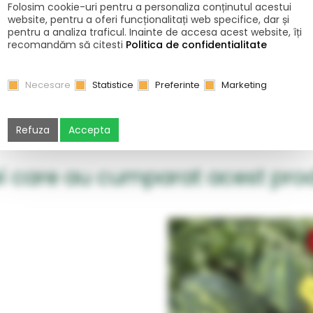
Folosim cookie-uri pentru a personaliza conținutul acestui
website, pentru a oferi funcționalitați web specifice, dar și
, cu fructe ce ajung la greutatea de 4 - 6 kg.
pentru a analiza traficul. Inainte de accesa acest website, îți
recomandăm să citesti
Politica de confidentialitate
Necesare
Statistice
Preferinte
Marketing
Refuza
Accepta
 care au cumparat acest pro
-20%