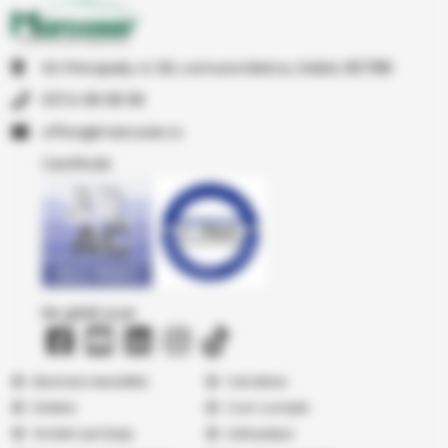
Str Principala, nr 1A1, comuna Matca, Galati, 807185
0374 08 08 08
or.resocram@eciffo
Certificări
Ne găsiți și pe
Abonare newsletter
Cercetare
Galerie
Cum cumpăr
Vindem pe Seap
Listă prețuri