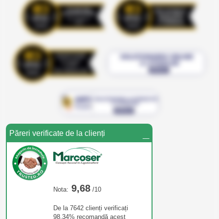
_
Păreri verificate de la clienți
9,68
Nota:
/10
De la 7642 clienți verificați
98,34% recomandă acest