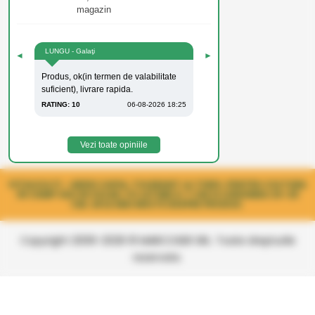
magazin
LUNGU - Galaţi
◄
►
Produs, ok(in termen de valabilitate
suficient), livrare rapida.
RATING: 10
06-08-2026 18:25
Vezi toate opiniile
VITALICA F1 - ARDEI CAPIA, TOLERANT LA TSWV, PENTRU CULTURA
IN CAMP SAU IN SOLAR, CU LATIME 6-7 CM SI LUNGIMEA 20-25
CM. AFLA MAI MULTE DESPRE PRODUS.
Copyright 2006-2026 © MARCOSER SRL. Toate drepturile
rezervate.