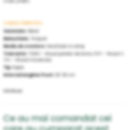
(copt, prajit).
CARACTERISTICI:
Varietate:
Hibrid
Maturitate:
Timpurii
Mediu de crestere:
Sera/solar si camp
Tolerante:
TSWV - Virusul petelor de bronz, PVY - Virusul Y,
Tm - Virusul mozaicului
Tip:
Kapia
Interval lungime fruct:
20-25 cm
Distribuie:
Ce au mai comandat cei
care au cumparat acest