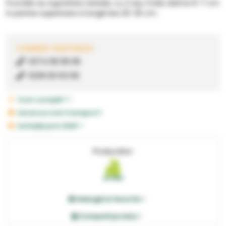
Fructele au suprafata neteda, cu 2 sau 3 lobi, latime 6-7 cm
in partea superioara si lungimea 20-25 cm.
COMENZI TELEFONICE:
0374 08 08 08
0236 83 63 66
Cum cumpăr? >
Livrare și cost transport>
Achiziție prin SEAP >
Producător:
Adaugă la favorite >
Compară produs >