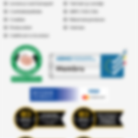
Livrare și cost transport
Termeni şi condiţii
Confidențialitate
ANPC
|
SOL
|
SAL
Cookies
Returnare produse
Producatori
Vremea
Certificari si Acorduri