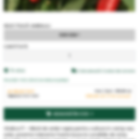
SELECTEAZĂ AMBALAJ
1000 SEM
CANTITATE
În stoc
Calculează Costul de Livrare
Anunță-mă când se reduce prețul
AI SELECTAT:
Pret
/ BUC
386,86
LEI
1
BUC
X
1000 SEM
386,86
LEI
(TVA inclus)
ADAUGĂ ÎN COS
Vitalica F1 - Hibrid de ardei capia pentru cultura in camp sau
solar, prezinta toleranta foarte buna la conditiile de stres.