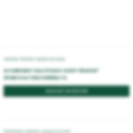
Opiniile clientilor despre produs
AI CUMPARAT SAU UTILIZAT ACEST PRODUS?
SPUNE SI ALTORA PAREREA TA
ADAUGĂ UN REVIEW
Întrebările clientilor despre produs