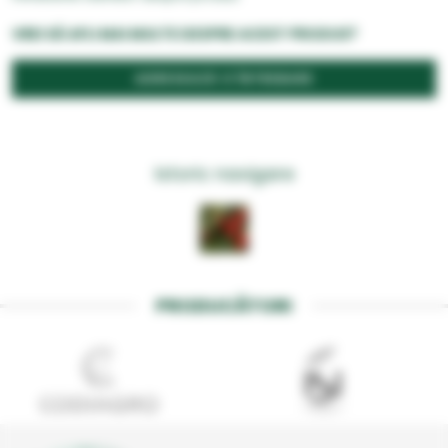
VREI SĂ AFLI MAI MULTE DESPRE ACEST PRODUS?
ADRESEAZĂ O ÎNTREBARE
Istoric navigare
PRODUCĂTORI