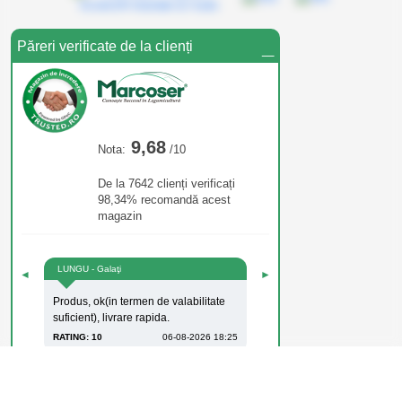
_
Păreri verificate de la clienți
9,68
Nota:
/10
De la 7642 clienți verificați
98,34% recomandă acest
magazin
LUNGU - Galaţi
◄
►
Produs, ok(in termen de valabilitate
suficient), livrare rapida.
RATING: 10
06-08-2026 18:25
Vezi toate opiniile