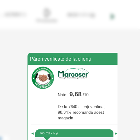
Păreri verificate de la clienți
9,68
Nota:
/10
De la 7640 clienți verificați
98,34% recomandă acest
magazin
◄
►
VOICU - Iaşi