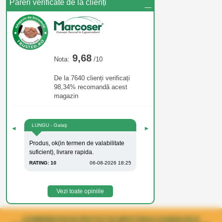
_
Păreri verificate de la clienți
9,68
Nota:
/10
De la 7640 clienți verificați
98,34% recomandă acest
magazin
LUNGU - Galaţi
◄
►
Produs, ok(in termen de valabilitate
suficient), livrare rapida.
RATING: 10
06-08-2026 18:25
Vezi toate opiniile
COMBINEZON DE PROTECTIE IMPOTRIVA LICHIDELOR SI