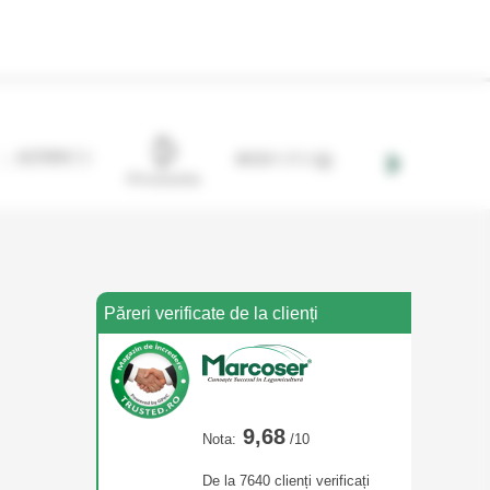
Păreri verificate de la clienți
9,68
Nota:
/10
De la 7640 clienți verificați