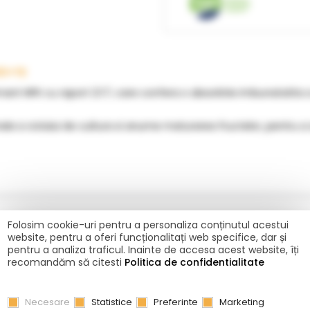
40+TE
nt NPK cu raport 2:1:7, care confera o absorbtie imbunatatita a n
la a ciclului de cultura si anume maturarea fructelor, pentru a 
Folosim cookie-uri pentru a personaliza conținutul acestui
website, pentru a oferi funcționalitați web specifice, dar și
pentru a analiza traficul. Inainte de accesa acest website, îți
recomandăm să citesti
Politica de confidentialitate
Necesare
Statistice
Preferinte
Marketing