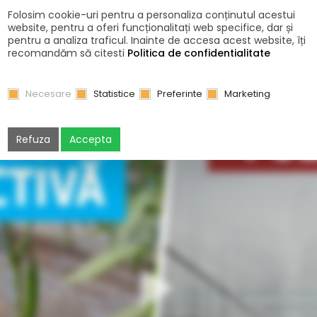
ate
75-85 kg
Folosim cookie-uri pentru a personaliza conținutul acestui
website, pentru a oferi funcționalitați web specifice, dar și
ate
75-85 kg.
pentru a analiza traficul. Inainte de accesa acest website, îți
recomandăm să citesti
Politica de confidentialitate
Necesare
Statistice
Preferinte
Marketing
Refuza
Accepta